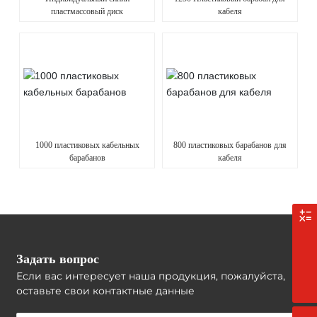
пластмассовый диск
кабеля
1000 пластиковых кабельных
800 пластиковых барабанов для
барабанов
кабеля
Оставить заявку
086 132 6843 4928
Задать вопрос
Если вас интересует наша продукция, пожалуйста,
wangyumei630@163.com
оставьте свои контактные данные