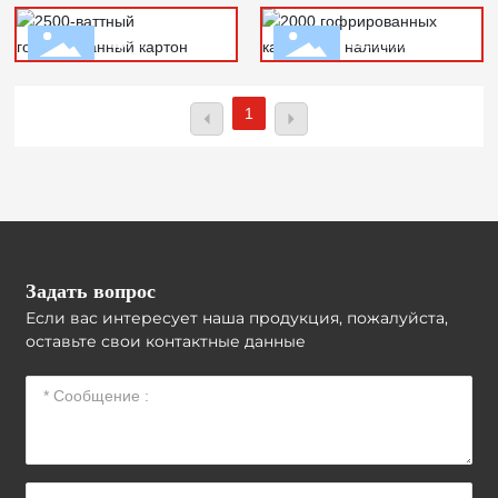
2500-ваттный гофрированный
2000 гофрированных картонов
Еще +
Еще +
картон
в наличии
Еще +
Еще +
1
Задать вопрос
Если вас интересует наша продукция, пожалуйста,
оставьте свои контактные данные