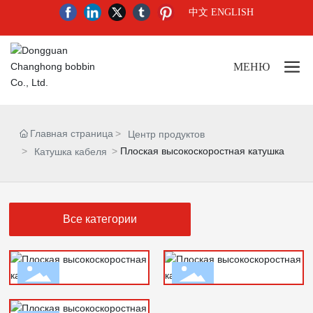
中文
ENGLISH
МЕНЮ
Главная страница
Центр продуктов
Плоская высокоскоростная катушка
Катушка кабеля
Все категории
Плоская высокоскоростная
Плоская высокоскоростная
катушка
катушка
Плоская высокоскоростная
Еще +
Еще +